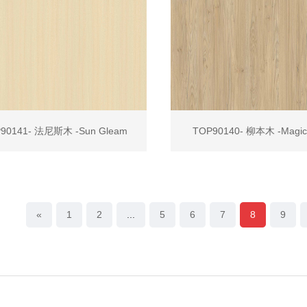
90141- 法尼斯木 -Sun Gleam
TOP90140- 柳本木 -Magic 
«
1
2
...
5
6
7
8
9