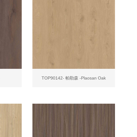
-
TOP90142- 帕勒森 -Plaosan Oak