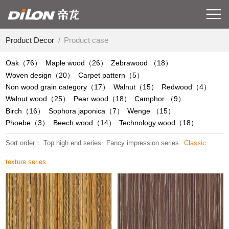
Product Decor
/
Product case
Oak（76）
Maple wood（26）
Zebrawood （18）
Woven design（20）
Carpet pattern（5）
Non wood grain category（17）
Walnut（15）
Redwood（4）
Walnut wood（25）
Pear wood（18）
Camphor （9）
Birch（16）
Sophora japonica（7）
Wenge （15）
Phoebe（3）
Beech wood（14）
Technology wood（18）
Sort order：
Top high end series
Fancy impression series
Classic
texture series